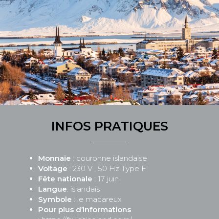
INFOS PRATIQUES
Monnaie
: couronne islandaise
Voltage
: 230 V , 50 Hz Type F
Fête nationale
: 17 juin
Langue
: islandais
Symbole
: le macareux
Pour plus d’informations