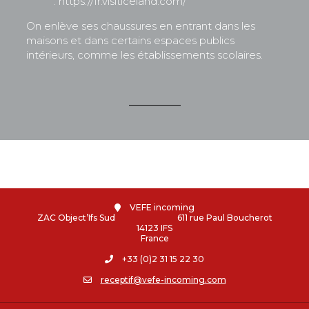
: https://fr.visiticeland.com/
On enlève ses chaussures en entrant dans les
maisons et dans certains espaces publics
intérieurs, comme les établissements scolaires.
VEFE incoming
ZAC Object’Ifs Sud 611 rue Paul Boucherot
14123 IFS
France
+33 (0)2 31 15 22 30
receptif@vefe-incoming.com