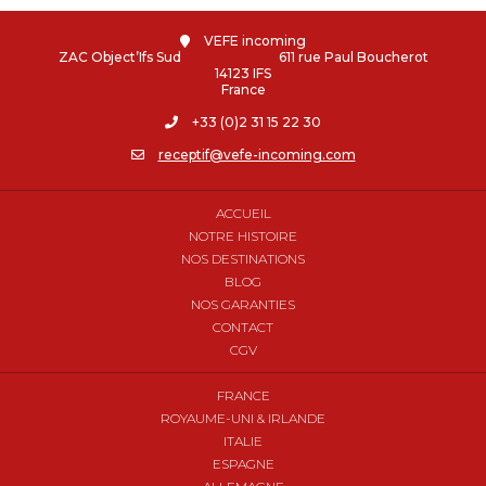
VEFE incoming
ZAC Object’Ifs Sud 611 rue Paul Boucherot
14123 IFS
France
+33 (0)2 31 15 22 30
receptif@vefe-incoming.com
ACCUEIL
NOTRE HISTOIRE
NOS DESTINATIONS
BLOG
NOS GARANTIES
CONTACT
CGV
FRANCE
ROYAUME-UNI & IRLANDE
ITALIE
ESPAGNE